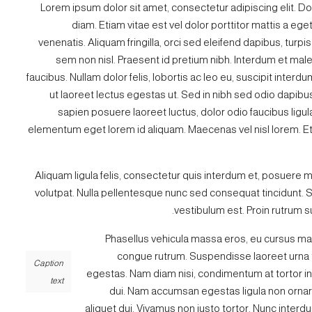
Lorem ipsum dolor sit amet, consectetur adipiscing elit. Do
diam. Etiam vitae est vel dolor porttitor mattis a e
venenatis. Aliquam fringilla, orci sed eleifend dapibus, turpis
sem non nisl. Praesent id pretium nibh. Interdum et ma
faucibus. Nullam dolor felis, lobortis ac leo eu, suscipit interdu
ut laoreet lectus egestas ut. Sed in nibh sed odio dapibus
sapien posuere laoreet luctus, dolor odio faucibus ligu
elementum eget lorem id aliquam. Maecenas vel nisl lorem. Et
Aliquam ligula felis, consectetur quis interdum et, posuere m
volutpat. Nulla pellentesque nunc sed consequat tincidunt. 
vestibulum est. Proin rutrum su
Phasellus vehicula massa eros, eu cursus mauri
congue rutrum. Suspendisse laoreet urna tel
Caption
egestas. Nam diam nisi, condimentum at tortor in
text
dui. Nam accumsan egestas ligula non ornare
aliquet dui. Vivamus non justo tortor. Nunc interdu