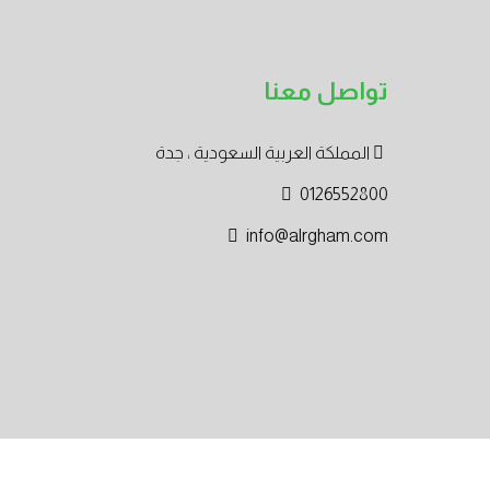
تواصل معنا
المملكة العربية السعودية ، جدة
0126552800
info@alrgham.com