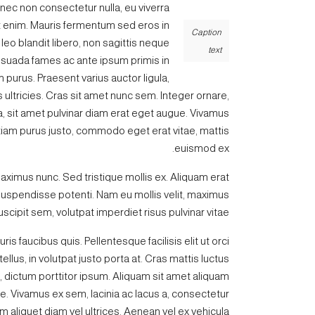
nec non consectetur nulla, eu viverra
get enim. Mauris fermentum sed eros in
Caption
 leo blandit libero, non sagittis neque
text
lesuada fames ac ante ipsum primis in
m purus. Praesent varius auctor ligula,
 ultricies. Cras sit amet nunc sem. Integer ornare,
la, sit amet pulvinar diam erat eget augue. Vivamus
iam purus justo, commodo eget erat vitae, mattis
euismod ex.
aximus nunc. Sed tristique mollis ex. Aliquam erat
Suspendisse potenti. Nam eu mollis velit, maximus
scipit sem, volutpat imperdiet risus pulvinar vitae.
s faucibus quis. Pellentesque facilisis elit ut orci
lus, in volutpat justo porta at. Cras mattis luctus
, dictum porttitor ipsum. Aliquam sit amet aliquam
. Vivamus ex sem, lacinia ac lacus a, consectetur
m aliquet diam vel ultrices. Aenean vel ex vehicula