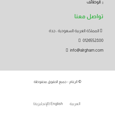
الوظائف
تواصل معنا
المملكة العربية السعودية ، جدة
0126552800
info@alrgham.com
© الرغام - جميع الحقوق محفوظة
العربية
English
(
الإنجليزية
)