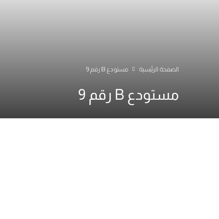
الصفحة الرئيسية
مستودع B رقم 9
مستودع B رقم 9