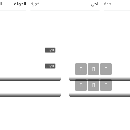
جدة
الحي
الخمرة
الدولة
ال
للايجار
مستودع B رقم 2
للايجار
مستودع B رقم 4