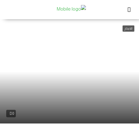
للايجار
0