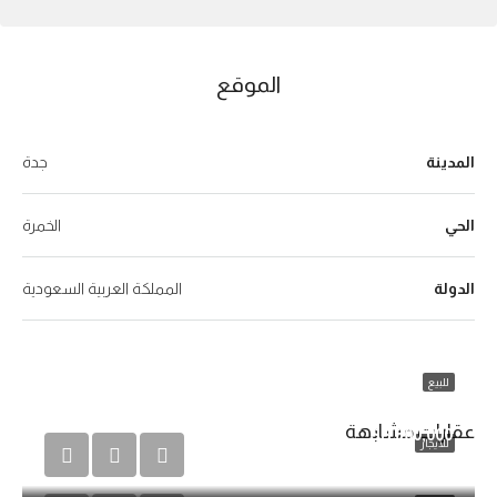
الموقع
المدينة
جدة
الحي
الخمرة
الدولة
المملكة العربية السعودية
للبيع
شقة للبيع
عقارات مشابهة
600,000 SR
للايجار
3
مستودع B رقم 2