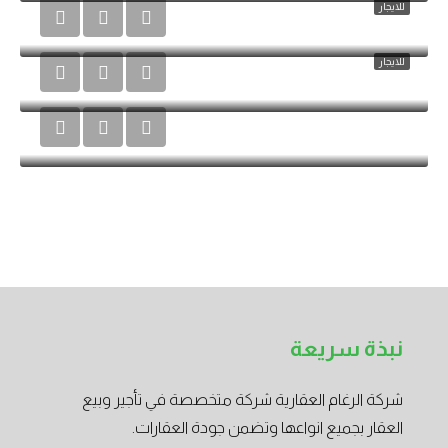
للايجار
مستودع B رقم 3
للايجار
مستودع B رقم 4
نبذة سريعة
شركة الرغام العقارية شركة متخصصة في تأجير وبيع
العقار بجميع انواعها وتضمن جودة العقارات.