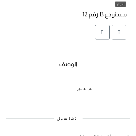
للايجار
مستودع B رقم 12
الوصف
تم التاجير
تفاصيل