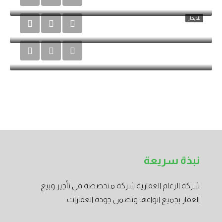
مستودع B رقم 3
للايجار
مستودع B رقم 4
نبذة سريعة
شركة الرغام العقارية شركة متخصصة في تأجير وبيع
العقار بجميع انواعها وتضمن جودة العقارات.