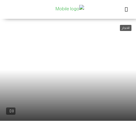
للايجار
0