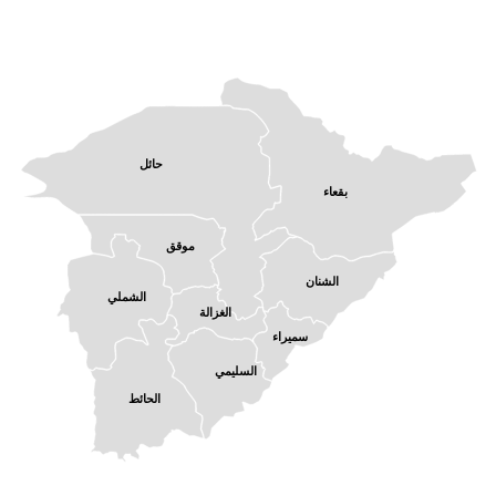
حائل

بقعاء

موقق

الشنان

الشملي

الغزالة

سميراء

السليمي

الحائط
